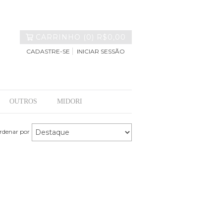
CARRINHO
(
0
)
R$0,00
CADASTRE-SE
INICIAR SESSÃO
OUTROS
MIDORI
rdenar por