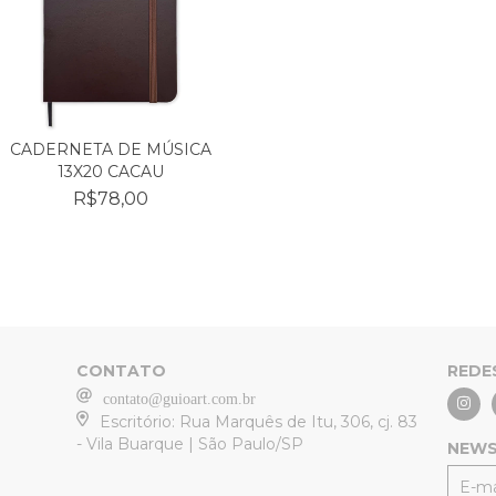
CADERNETA DE MÚSICA
13X20 CACAU
R$78,00
CONTATO
REDE
contato@guioart.com.br
Escritório: Rua Marquês de Itu, 306, cj. 83
- Vila Buarque | São Paulo/SP
NEWS