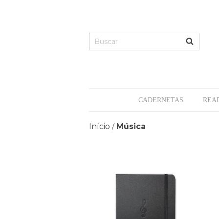
CADERNETAS
REA
Início
Música
/