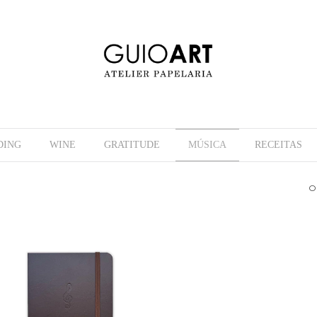
DING
WINE
GRATITUDE
MÚSICA
RECEITAS
O