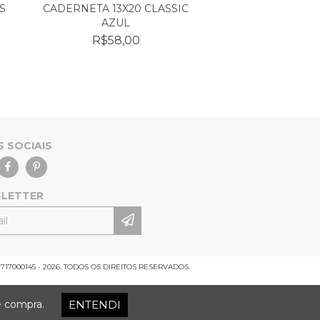
S
CADERNETA 13X20 CLASSIC
CADERNETA 13X2
AZUL
VERDE CL
R$58,00
R$58,0
S SOCIAIS
LETTER
717000145 - 2026. TODOS OS DIREITOS RESERVADOS.
ENTENDI
e compra.