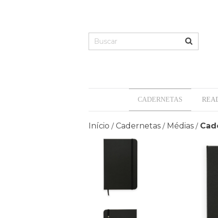
CADERNETAS
REA
Início
Cadernetas
Médias
Cade
/
/
/