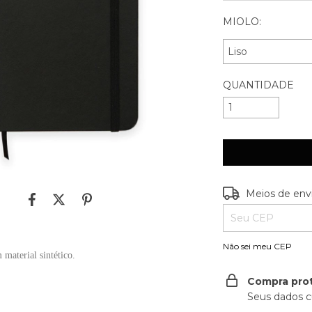
MIOLO:
QUANTIDADE
Entregas para o C
Meios de env
Não sei meu CEP
material sintético.
Compra pro
Seus dados c