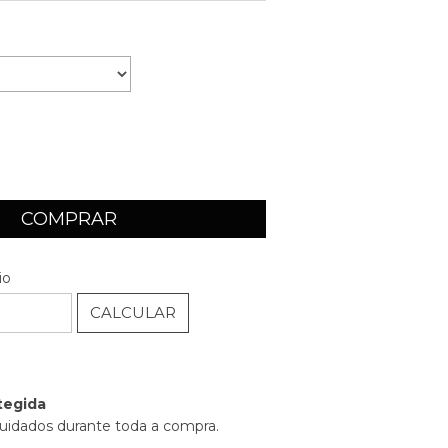
ALTERAR CEP
EP:
io
CALCULAR
tegida
uidados durante toda a compra.